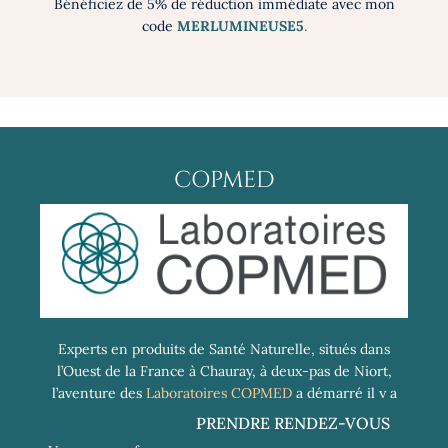
Bénéficiez de 5% de réduction immédiate avec mon
code
MERLUMINEUSE5
.
COPMED
Experts en produits de Santé Naturelle, situés dans
l’Ouest de la France à Chauray, à deux-pas de Niort,
l’aventure des
Laboratoires COPMED
a démarré il y a
déjà 25 ans !
PRENDRE RENDEZ-VOUS