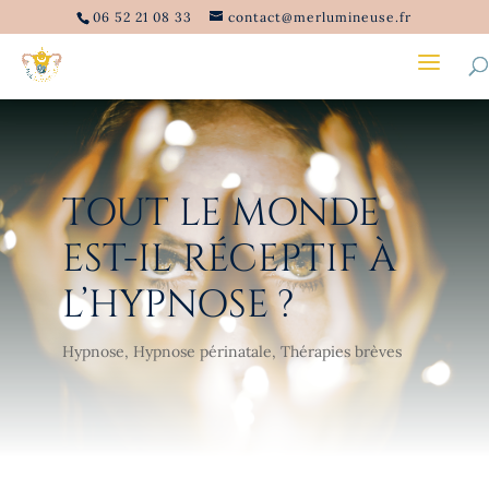
06 52 21 08 33
contact@merlumineuse.fr
TOUT LE MONDE
EST-IL RÉCEPTIF À
L’HYPNOSE ?
Hypnose
,
Hypnose périnatale
,
Thérapies brèves