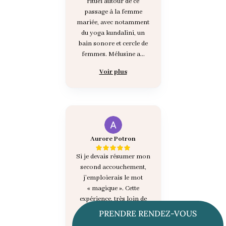
rituel autour de ce
passage à la femme
mariée, avec notamment
du yoga kundalini, un
bain sonore et cercle de
femmes. Mélusine a...
Voir plus
Aurore Potron
Si je devais résumer mon
second accouchement,
j’emploierais le mot
« magique ». Cette
expérience, très loin de
celle vécue pour mon
PRENDRE RENDEZ-VOUS
premier accouchement,