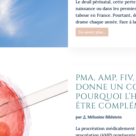
Le deuil périnatal, cette pert
naissance ou dans les premier
taboue en France. Pourtant, 
drame chaque année. Face à la
En savoir plus...
PMA, AMP, FI
DONNE UN CO
POURQUOI L’H
ÊTRE COMPLÉ
par
Mélusine Bildstein
La procréation médicalement a
procréation (AMP) représenten