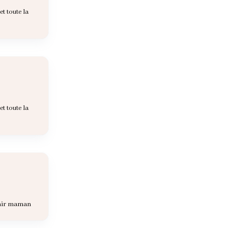
t toute la
t toute la
enir maman